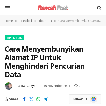
Home
Teknologi
Tips n Trik
Cara Menyembunyikan Alamat IP Untuk Menghindari Pencurian Data
»
»
»
TIPS N TRIK
Cara Menyembunyikan
Alamat IP Untuk
Menghindari Pencurian
Data
Tira Dwi Cahyani
15 November 2021
0
Google
Share
Follow Us
News