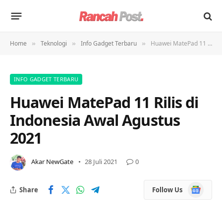
Home
Teknologi
Info Gadget Terbaru
Huawei MatePad 11 Rilis di Indonesia Awal Agustus 2021
»
»
»
INFO GADGET TERBARU
Huawei MatePad 11 Rilis di
Indonesia Awal Agustus
2021
Akar NewGate
28 Juli 2021
0
Google
Share
Follow Us
News