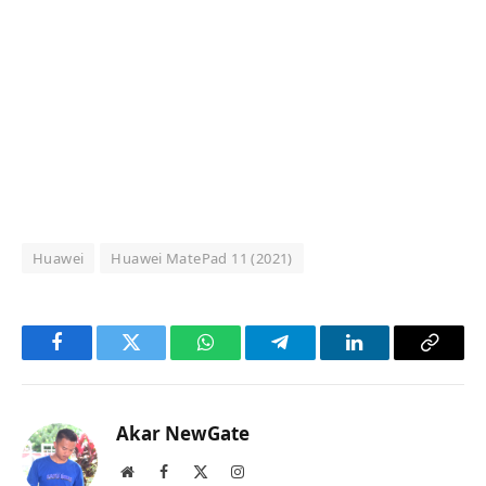
Huawei
Huawei MatePad 11 (2021)
Facebook
Twitter
WhatsApp
Telegram
LinkedIn
Copy
Link
Akar NewGate
Website
Facebook
X
Instagram