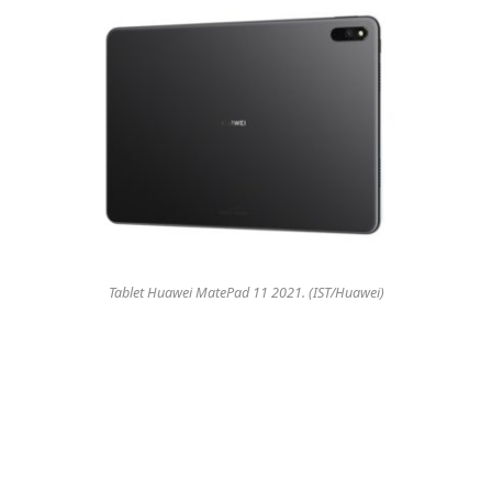
Tablet Huawei MatePad 11 2021. (IST/Huawei)