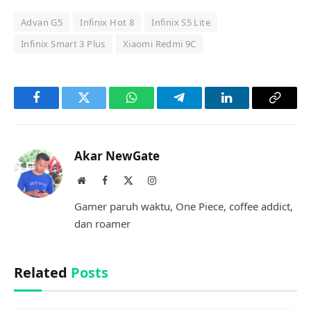
Advan G5
Infinix Hot 8
Infinix S5 Lite
Infinix Smart 3 Plus
Xiaomi Redmi 9C
Facebook
Twitter
WhatsApp
Telegram
LinkedIn
Copy
Link
Akar NewGate
Website
Facebook
X
Instagram
(Twitter)
Gamer paruh waktu, One Piece, coffee addict,
dan roamer
Related
Posts