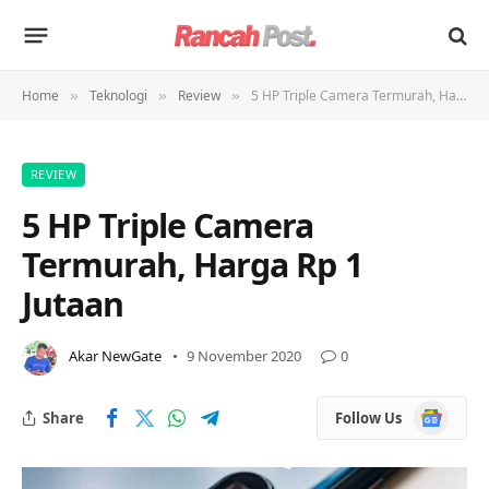
Home
Teknologi
Review
5 HP Triple Camera Termurah, Harga Rp 1 Jutaan
»
»
»
REVIEW
5 HP Triple Camera
Termurah, Harga Rp 1
Jutaan
Akar NewGate
9 November 2020
0
Google
Share
Follow Us
News