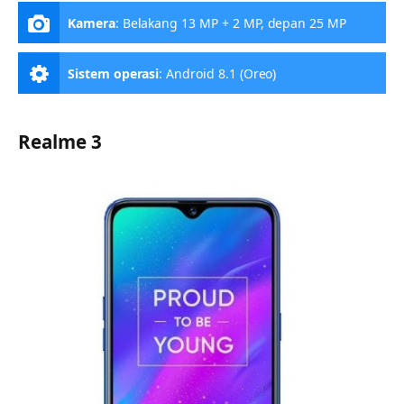
Kamera
:
Belakang 13 MP + 2 MP, depan 25 MP
Sistem operasi
:
Android 8.1 (Oreo)
Realme 3