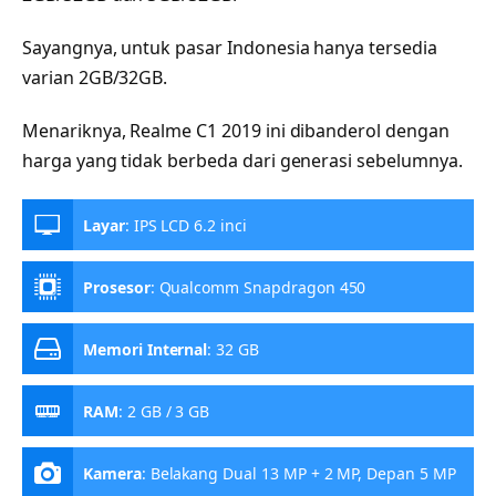
Sayangnya, untuk pasar Indonesia hanya tersedia
varian 2GB/32GB.
Menariknya, Realme C1 2019 ini dibanderol dengan
harga yang tidak berbeda dari generasi sebelumnya.
Layar
:
IPS LCD 6.2 inci
Prosesor
:
Qualcomm Snapdragon 450
Memori Internal
:
32 GB
RAM
:
2 GB / 3 GB
Kamera
:
Belakang Dual 13 MP + 2 MP, Depan 5 MP