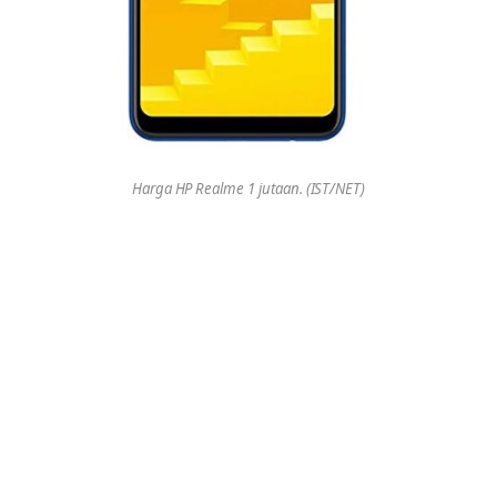
Harga HP Realme 1 jutaan. (IST/NET)