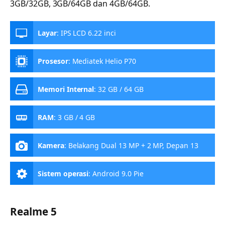
3GB/32GB, 3GB/64GB dan 4GB/64GB.
Layar
:
IPS LCD 6.22 inci
Prosesor
:
Mediatek Helio P70
Memori Internal
:
32 GB / 64 GB
RAM
:
3 GB / 4 GB
Kamera
:
Belakang Dual 13 MP + 2 MP, Depan 13
MP
Sistem operasi
:
Android 9.0 Pie
Realme 5