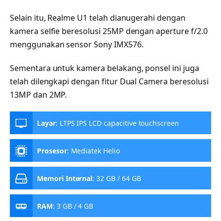
Selain itu, Realme U1 telah dianugerahi dengan
kamera selfie beresolusi 25MP dengan aperture f/2.0
menggunakan sensor Sony IMX576.
Sementara untuk kamera belakang, ponsel ini juga
telah dilengkapi dengan fitur Dual Camera beresolusi
13MP dan 2MP.
Layar
:
LTPS IPS LCD capacitive touchscreen
Prosesor
:
Mediatek Helio
Memori Internal
:
32 GB / 64 GB
RAM
:
3 GB / 4 GB