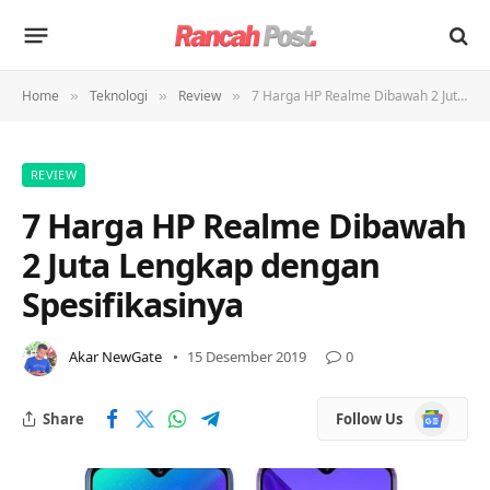
Home
Teknologi
Review
7 Harga HP Realme Dibawah 2 Juta Lengkap dengan Spesifikasinya
»
»
»
REVIEW
7 Harga HP Realme Dibawah
2 Juta Lengkap dengan
Spesifikasinya
Akar NewGate
15 Desember 2019
0
Google
Share
Follow Us
News