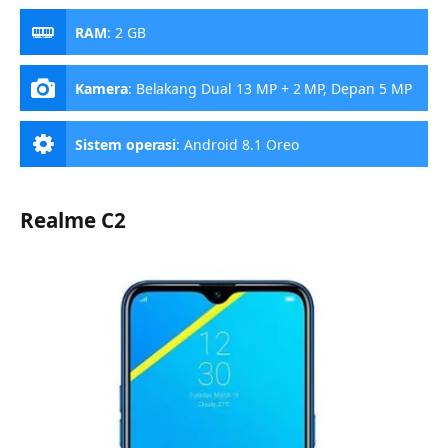
RAM
:
2 GB
Kamera
:
Belakang Dual 13 MP + 2 MP, Depan 5 MP
Sistem operasi
:
Android 8.1 Oreo
Realme C2