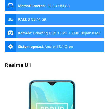
Memori Internal
:
32 GB / 64 GB
RAM
:
3 GB / 4 GB
Kamera
:
Belakang Dual 13 MP + 2 MP, Depan 8 MP
Sistem operasi
:
Android 8.1 Oreo
Realme U1