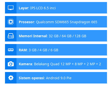
Layar
:
IPS LCD 6.5 inci
Prosesor
:
Qualcomm SDM665 Snapdragon 665
Memori Internal
:
32 GB / 64 GB / 128 GB
RAM
:
3 GB / 4 GB / 6 GB
Kamera
:
Belakang Quad 12 MP + 8 MP + 2 MP + 2
MP, Depan 13 MP
Sistem operasi
:
Android 9.0 Pie