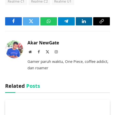
Realme C1
Realme C2
Realme U1
Facebook
Twitter
WhatsApp
Telegram
LinkedIn
Copy
Link
Akar NewGate
Website
Facebook
X
Instagram
(Twitter)
Gamer paruh waktu, One Piece, coffee addict,
dan roamer
Related
Posts