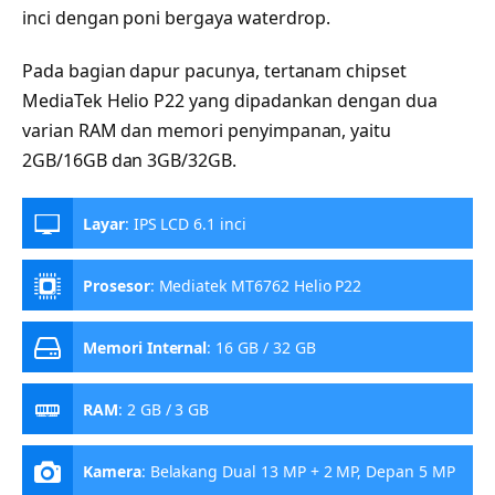
inci dengan poni bergaya waterdrop.
Pada bagian dapur pacunya, tertanam chipset
MediaTek Helio P22 yang dipadankan dengan dua
varian RAM dan memori penyimpanan, yaitu
2GB/16GB dan 3GB/32GB.
Layar
:
IPS LCD 6.1 inci
Prosesor
:
Mediatek MT6762 Helio P22
Memori Internal
:
16 GB / 32 GB
RAM
:
2 GB / 3 GB
Kamera
:
Belakang Dual 13 MP + 2 MP, Depan 5 MP