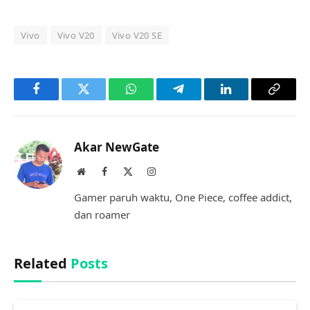
Vivo
Vivo V20
Vivo V20 SE
Facebook
Twitter
WhatsApp
Telegram
LinkedIn
Copy
Link
Akar NewGate
Website
Facebook
X
Instagram
(Twitter)
Gamer paruh waktu, One Piece, coffee addict,
dan roamer
Related
Posts