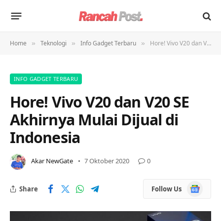
Home
Teknologi
Info Gadget Terbaru
Hore! Vivo V20 dan V20 SE Akhirnya Mulai Dijual di Indonesia
»
»
»
INFO GADGET TERBARU
Hore! Vivo V20 dan V20 SE
Akhirnya Mulai Dijual di
Indonesia
Akar NewGate
7 Oktober 2020
0
Google
Share
Follow Us
News