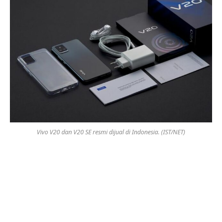
Vivo V20 dan V20 SE resmi dijual di Indonesia. (IST/NET)