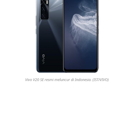
Vivo V20 SE resmi meluncur di Indonesia. (IST/VIVO)