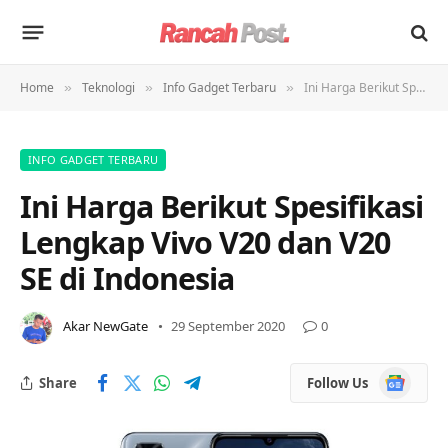
Home
Teknologi
Info Gadget Terbaru
Ini Harga Berikut Spesifikasi Lengkap Vivo V20 dan V20 SE di Indonesia
»
»
»
INFO GADGET TERBARU
Ini Harga Berikut Spesifikasi
Lengkap Vivo V20 dan V20
SE di Indonesia
Akar NewGate
29 September 2020
0
Google
Share
Follow Us
News