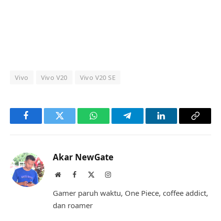
Vivo
Vivo V20
Vivo V20 SE
Facebook
Twitter
WhatsApp
Telegram
LinkedIn
Copy
Link
Akar NewGate
Website
Facebook
X
Instagram
(Twitter)
Gamer paruh waktu, One Piece, coffee addict,
dan roamer