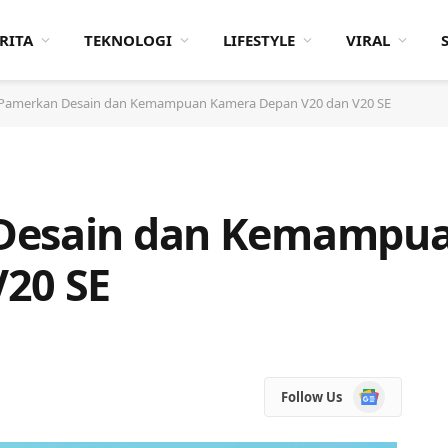
RITA
TEKNOLOGI
LIFESTYLE
VIRAL
 Pamerkan Desain dan Kemampuan Kamera Depan V20 dan V20 SE
 Desain dan Kemampu
20 SE
Google
Follow Us
News