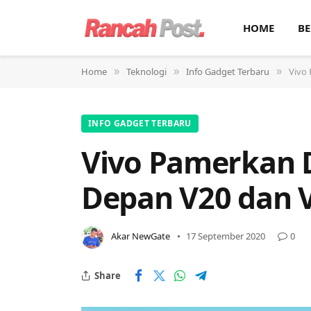
HOME
BE
Home
Teknologi
Info Gadget Terbaru
Vivo
»
»
»
INFO GADGET TERBARU
Vivo Pamerkan
Depan V20 dan V
Akar NewGate
17 September 2020
0
Share