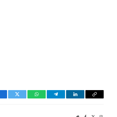
acebook
Twitter
WhatsApp
Telegram
LinkedIn
Copy
Link
Website
Facebook
X
Instagram