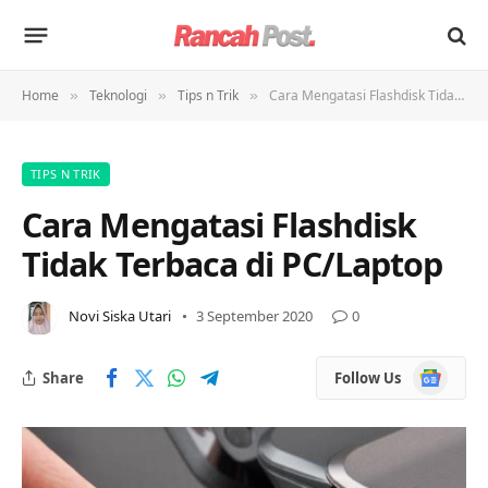
Home
Teknologi
Tips n Trik
Cara Mengatasi Flashdisk Tidak Terbaca di PC/Laptop
»
»
»
TIPS N TRIK
Cara Mengatasi Flashdisk
Tidak Terbaca di PC/Laptop
Novi Siska Utari
3 September 2020
0
Google
Share
Follow Us
News