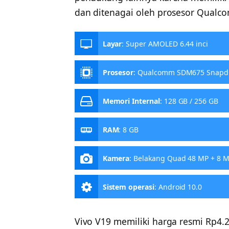
dan ditenagai oleh prosesor Qualc
Layar
:
Super AMOLED 6.44 inci
Prosesor
:
Qualcomm SDM675 Snapd
Memori Internal
:
128 GB / 256 GB
RAM
:
8 GB
Kamera
:
Belakang Quad 48 MP + 8 M
Sistem operasi
:
Android 10.0
Vivo V19 memiliki harga resmi Rp4.