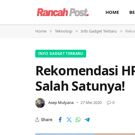
HOME
BE
Home
Teknologi
Info Gadget Terbaru
Rekom
»
»
»
INFO GADGET TERBARU
Rekomendasi HP 
Salah Satunya!
Asep Mulyana
27 Mei 2020
0
Share