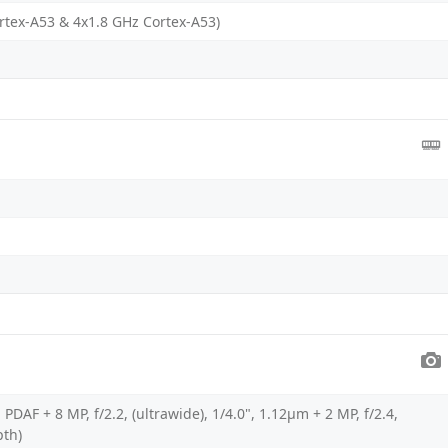
rtex-A53 & 4x1.8 GHz Cortex-A53)
 PDAF + 8 MP, f/2.2, (ultrawide), 1/4.0", 1.12µm + 2 MP, f/2.4,
pth)