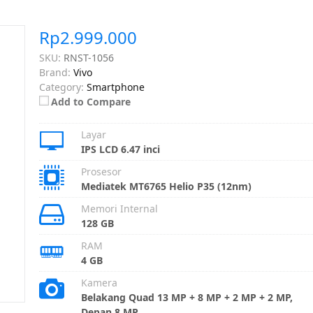
Rp2.999.000
SKU:
RNST-1056
Brand:
Vivo
Category:
Smartphone
Add to Compare
Layar
IPS LCD 6.47 inci
Prosesor
Mediatek MT6765 Helio P35 (12nm)
Memori Internal
128 GB
RAM
4 GB
Kamera
Belakang Quad 13 MP + 8 MP + 2 MP + 2 MP,
Depan 8 MP