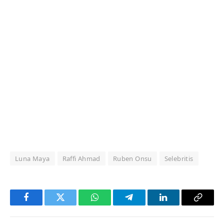
Luna Maya
Raffi Ahmad
Ruben Onsu
Selebritis
Facebook
Twitter
WhatsApp
Telegram
LinkedIn
Copy
Link