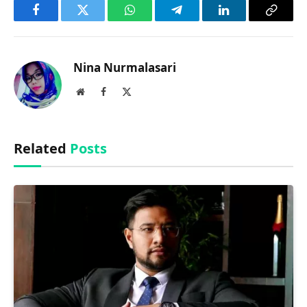
Facebook
Twitter
WhatsApp
Telegram
LinkedIn
Copy
Link
Nina Nurmalasari
Website
Facebook
X
(Twitter)
Related
Posts