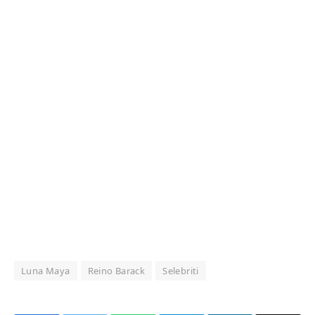
Luna Maya
Reino Barack
Selebriti