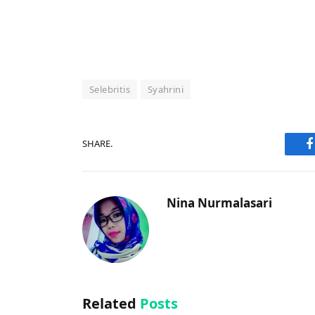
Selebritis
Syahrini
SHARE.
F
Nina Nurmalasari
Related
Posts