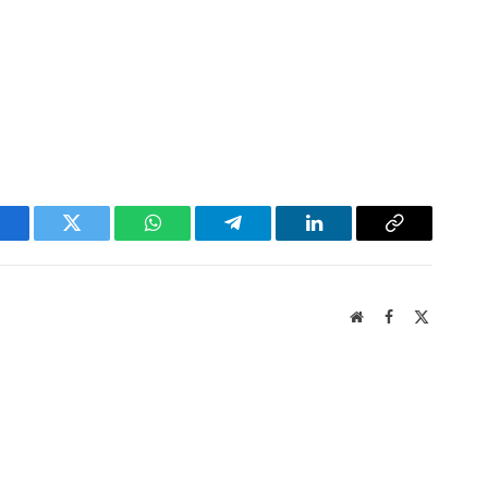
acebook
Twitter
WhatsApp
Telegram
LinkedIn
Copy
Link
Website
Facebook
X
(Twitter)