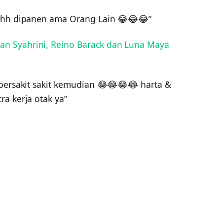
Eehh dipanen ama Orang Lain 😂😂😂”
n Syahrini, Reino Barack dan Luna Maya
 bersakit sakit kemudian 😂😂😂😂 harta &
a kerja otak ya”