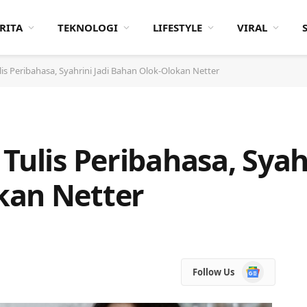
RITA
TEKNOLOGI
LIFESTYLE
VIRAL
lis Peribahasa, Syahrini Jadi Bahan Olok-Olokan Netter
Tulis Peribahasa, Syahr
kan Netter
Google
Follow Us
News