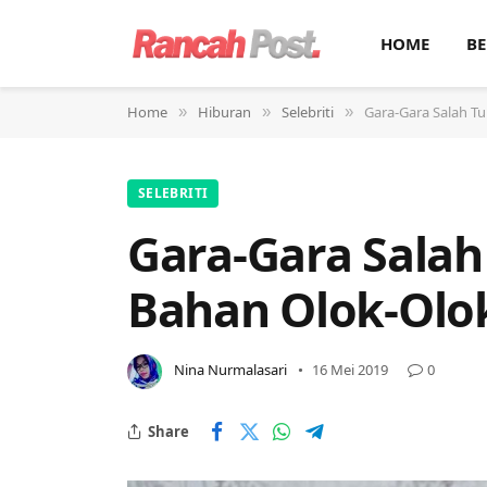
HOME
BE
Home
Hiburan
Selebriti
Gara-Gara Salah Tu
»
»
»
SELEBRITI
Gara-Gara Salah 
Bahan Olok-Olo
Nina Nurmalasari
16 Mei 2019
0
Share