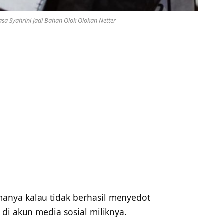
asa Syahrini Jadi Bahan Olok Olokan Netter
anya kalau tidak berhasil menyedot
di akun media sosial miliknya.