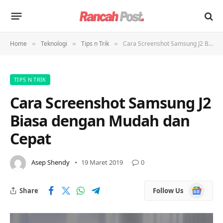
Home
Teknologi
Tips n Trik
Cara Screenshot Samsung J2 Biasa dengan Mudah dan Cepat
»
»
»
TIPS N TRIK
Cara Screenshot Samsung J2
Biasa dengan Mudah dan
Cepat
Asep Shendy
19 Maret 2019
0
Google
Share
Follow Us
News