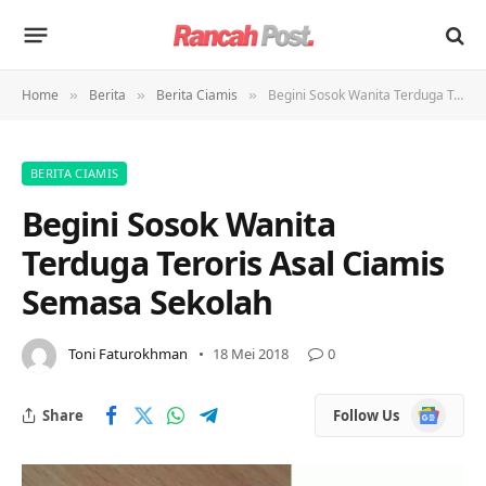
Home
Berita
Berita Ciamis
Begini Sosok Wanita Terduga Teroris Asal Ciamis Semasa Sekolah
»
»
»
BERITA CIAMIS
Begini Sosok Wanita
Terduga Teroris Asal Ciamis
Semasa Sekolah
Toni Faturokhman
18 Mei 2018
0
Google
Share
Follow Us
News