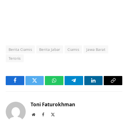
Berita Ciamis
Berita Jabar
Ciamis
Jawa Barat
Teroris
Facebook
Twitter
WhatsApp
Telegram
LinkedIn
Copy
Link
Toni Faturokhman
Website
Facebook
X
(Twitter)