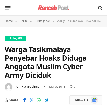
Home
Berita
Berita Jabar
Warga Tasikmalaya Penyebar Hoaks Diduga Anggota Muslim Cyber Army Diciduk
»
»
»
BERITA JABAR
Warga Tasikmalaya
Penyebar Hoaks Diduga
Anggota Muslim Cyber
Army Diciduk
Toni Faturokhman
1 Maret 2018
0
Google
Share
Follow Us
News