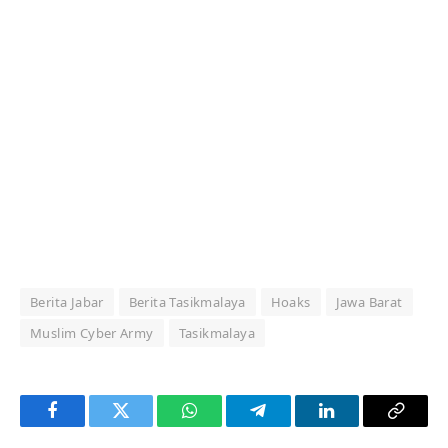
Berita Jabar
Berita Tasikmalaya
Hoaks
Jawa Barat
Muslim Cyber Army
Tasikmalaya
Facebook
Twitter
WhatsApp
Telegram
LinkedIn
Copy