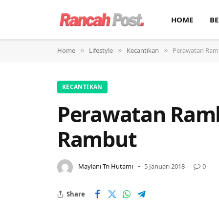
HOME
BE
Home
Lifestyle
Kecantikan
Perawatan Ramb
»
»
»
KECANTIKAN
Perawatan Rambu
Rambut
Maylani Tri Hutami
5 Januari 2018
0
Share