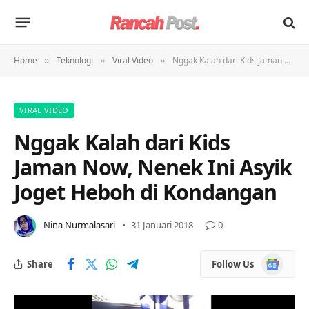
Home
Teknologi
Viral Video
Nggak Kalah dari Kids Jaman Now, Nenek Ini Asyik Joget Heboh di Kondangan
»
»
»
VIRAL VIDEO
Nggak Kalah dari Kids
Jaman Now, Nenek Ini Asyik
Joget Heboh di Kondangan
Nina Nurmalasari
31 Januari 2018
0
Google
Share
Follow Us
News