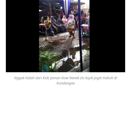
Nggak Kalah dari Kids Jaman Now Nenek Ini Asyik Joget Heboh di
Kondangan