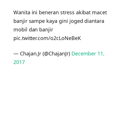
Wanita ini beneran stress akibat macet
banjir sampe kaya gini joged diantara
mobil dan banjir
pic.twitter.com/o2cLoNeBeK
— Chajan.Jr (@ChajanJr)
December 11,
2017