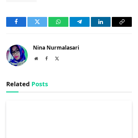
Facebook
Twitter
WhatsApp
Telegram
LinkedIn
Copy
Link
Nina Nurmalasari
Website
Facebook
X
(Twitter)
Related
Posts