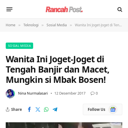
Home
Teknologi
Sosial Media
Wanita Ini Joget-Joget di Tengah Banjir dan Macet, Mungkin si Mbak Bosen!
»
»
»
SOSIAL MEDIA
Wanita Ini Joget-Joget di
Tengah Banjir dan Macet,
Mungkin si Mbak Bosen!
Nina Nurmalasari
12 Desember 2017
0
Google
Share
Follow Us
News