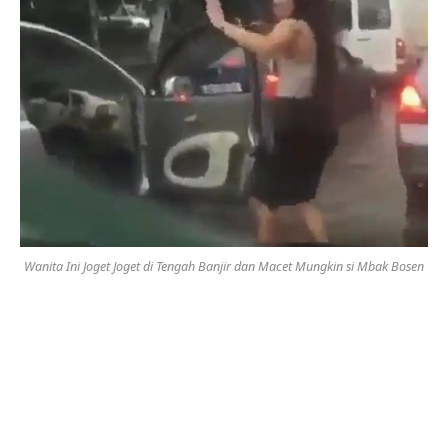
Wanita Ini Joget Joget di Tengah Banjir dan Macet Mungkin si Mbak Bosen