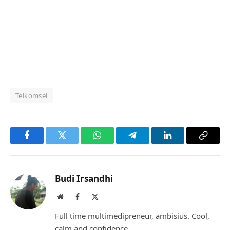
Telkomsel
Facebook
Twitter
WhatsApp
Telegram
LinkedIn
Copy
Link
Budi Irsandhi
Website
Facebook
X
(Twitter)
Full time multimedipreneur, ambisius. Cool,
calm and confidence.