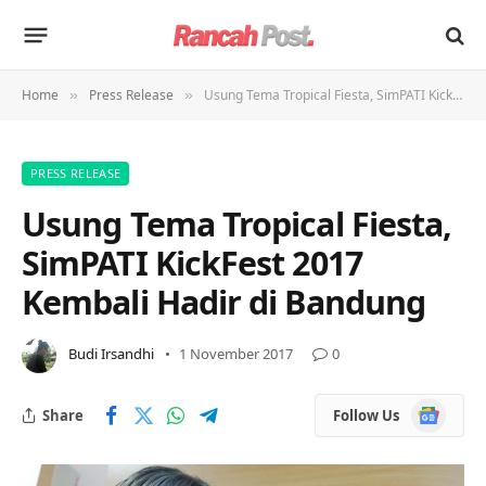
Home
Press Release
Usung Tema Tropical Fiesta, SimPATI KickFest 2017 Kembali Hadir di Bandung
»
»
PRESS RELEASE
Usung Tema Tropical Fiesta,
SimPATI KickFest 2017
Kembali Hadir di Bandung
Budi Irsandhi
1 November 2017
0
Google
Share
Follow Us
News