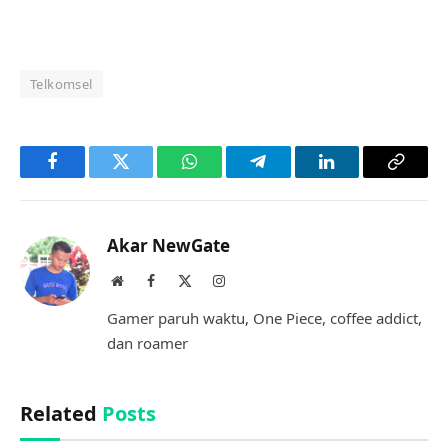
Telkomsel
Facebook
Twitter
WhatsApp
Telegram
LinkedIn
Copy
Link
Akar NewGate
Website
Facebook
X
Instagram
(Twitter)
Gamer paruh waktu, One Piece, coffee addict,
dan roamer
Related
Posts