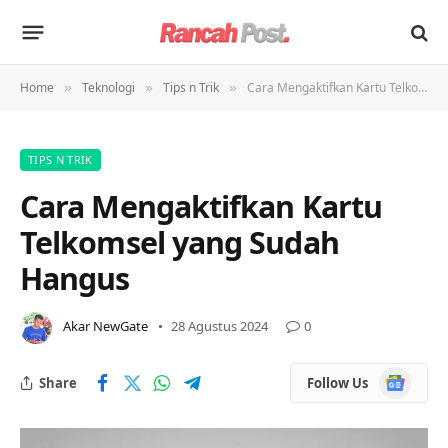
Home
Teknologi
Tips n Trik
Cara Mengaktifkan Kartu Telkomsel yang Sudah Hangus
»
»
»
TIPS N TRIK
Cara Mengaktifkan Kartu
Telkomsel yang Sudah
Hangus
Akar NewGate
28 Agustus 2024
0
Google
Share
Follow Us
News