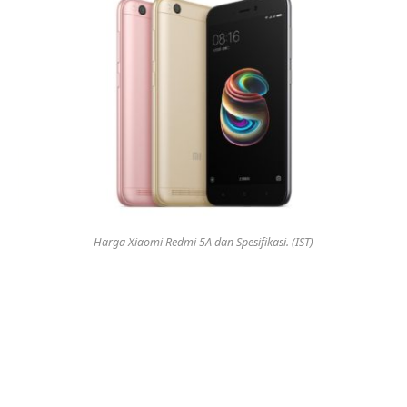
Harga Xiaomi Redmi 5A dan Spesifikasi. (IST)