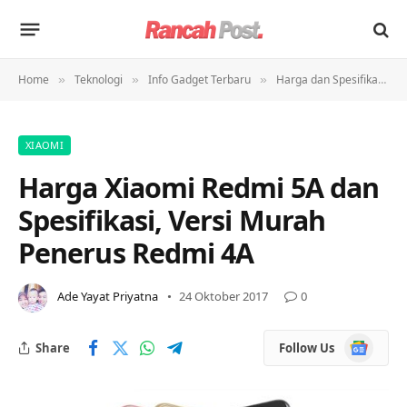
Home
Teknologi
Info Gadget Terbaru
Harga dan Spesifikasi
»
»
»
»
XIAOMI
Harga Xiaomi Redmi 5A dan
Spesifikasi, Versi Murah
Penerus Redmi 4A
Ade Yayat Priyatna
24 Oktober 2017
0
Google
Share
Follow Us
News