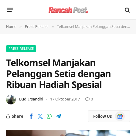
Home
Press Release
Telkomsel Manjakan Pelanggan Setia dengan Ribuan Hadiah Spesial
»
»
PRESS RELEASE
Telkomsel Manjakan
Pelanggan Setia dengan
Ribuan Hadiah Spesial
Budi Irsandhi
17 Oktober 2017
0
Google
Share
Follow Us
News