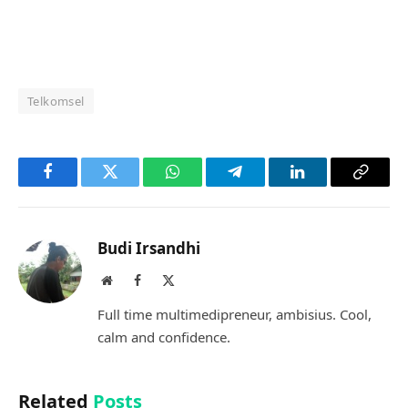
Telkomsel
Facebook
Twitter
WhatsApp
Telegram
LinkedIn
Copy
Link
Budi Irsandhi
Website
Facebook
X
(Twitter)
Full time multimedipreneur, ambisius. Cool,
calm and confidence.
Related
Posts