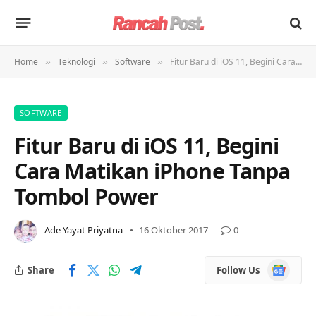
Home
Teknologi
Software
Fitur Baru di iOS 11, Begini Cara Matikan iPhone Tanpa Tombol Power
»
»
»
SOFTWARE
Fitur Baru di iOS 11, Begini
Cara Matikan iPhone Tanpa
Tombol Power
Ade Yayat Priyatna
16 Oktober 2017
0
Google
Share
Follow Us
News