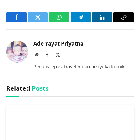
Facebook
Twitter
WhatsApp
Telegram
LinkedIn
Copy
Link
Ade Yayat Priyatna
Website
Facebook
X
(Twitter)
Penulis lepas, traveler dan penyuka Komik
Related
Posts