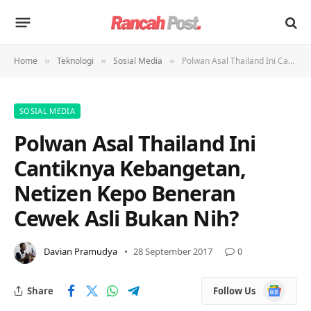
Home
Teknologi
Sosial Media
Polwan Asal Thailand Ini Cantiknya Kebangetan, Netizen Kepo Beneran Cewek Asli Bukan Nih?
»
»
»
SOSIAL MEDIA
Polwan Asal Thailand Ini
Cantiknya Kebangetan,
Netizen Kepo Beneran
Cewek Asli Bukan Nih?
Davian Pramudya
28 September 2017
0
Google
Share
Follow Us
News