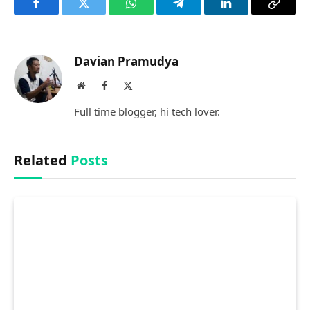
Facebook
Twitter
WhatsApp
Telegram
LinkedIn
Copy
Link
Davian Pramudya
Website
Facebook
X
(Twitter)
Full time blogger, hi tech lover.
Related
Posts