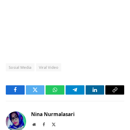
Sosial Media
Viral Video
Facebook
Twitter
WhatsApp
Telegram
LinkedIn
Copy
Link
Nina Nurmalasari
Website
Facebook
X
(Twitter)