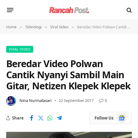
Home
Teknologi
Viral Video
Beredar Video Polwan Cantik Nyanyi Sambil Main Gitar, Netizen Klepek Klepek
»
»
»
VIRAL VIDEO
Beredar Video Polwan
Cantik Nyanyi Sambil Main
Gitar, Netizen Klepek Klepek
Nina Nurmalasari
22 September 2017
0
Google
Share
Follow Us
News