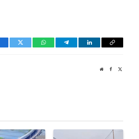
acebook
Twitter
WhatsApp
Telegram
LinkedIn
Copy
Link
Website
Facebook
X
(Twitter)