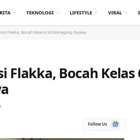
RITA
TEKNOLOGI
LIFESTYLE
VIRAL
msi Flakka, Bocah Kelas 6 SD Meregang Nyawa
 Flakka, Bocah Kelas 
wa
0
Google
Follow Us
News