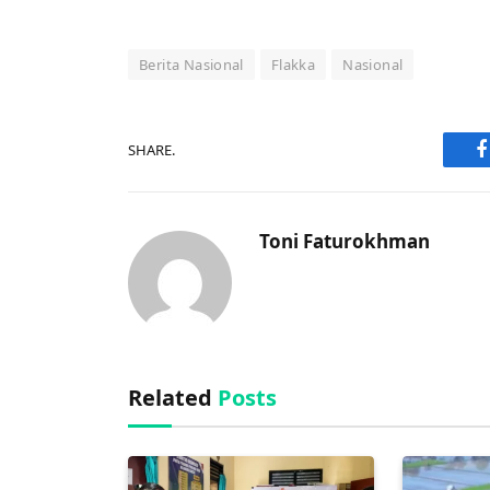
Berita Nasional
Flakka
Nasional
SHARE.
F
Toni Faturokhman
Related
Posts