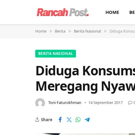
HOME
BE
Home
Berita
Berita Nasional
Diduga Konsu
»
»
»
BERITA NASIONAL
Diduga Konsumsi
Meregang Nya
Toni Faturokhman
14 September 2017
Share