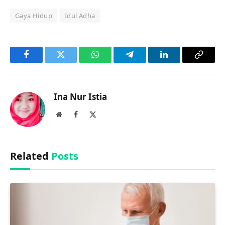
Gaya Hidup
Idul Adha
Facebook
Twitter
WhatsApp
Telegram
LinkedIn
Copy
Link
Ina Nur Istia
Website
Facebook
X
(Twitter)
Related
Posts