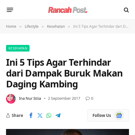
Home
Lifestyle
Kesehatan
Ini 5 Tips Agar Terhindar dari Dampak Buruk Makan Daging Kambing
»
»
»
KESEHATAN
Ini 5 Tips Agar Terhindar
dari Dampak Buruk Makan
Daging Kambing
Ina Nur Istia
2 September 2017
0
Google
Share
Follow Us
News