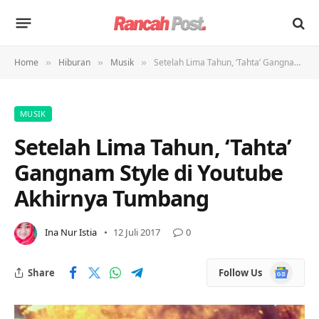
Home
Hiburan
Musik
Setelah Lima Tahun, ‘Tahta’ Gangnam Style di Youtube Akhirnya Tumbang
»
»
»
MUSIK
Setelah Lima Tahun, ‘Tahta’
Gangnam Style di Youtube
Akhirnya Tumbang
Ina Nur Istia
12 Juli 2017
0
Google
Share
Follow Us
News