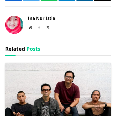
Facebook
Twitter
WhatsApp
Telegram
LinkedIn
Copy
Link
Ina Nur Istia
Website
Facebook
X
(Twitter)
Related
Posts