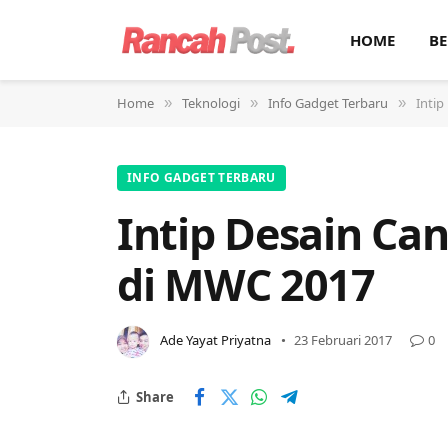
HOME
BE
Home
Teknologi
Info Gadget Terbaru
Intip
»
»
»
INFO GADGET TERBARU
Intip Desain Ca
di MWC 2017
Ade Yayat Priyatna
23 Februari 2017
0
Share