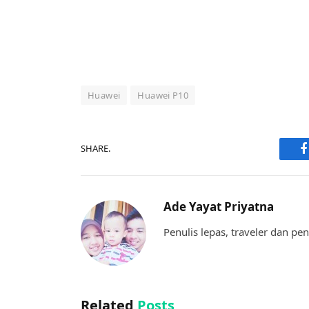
Huawei
Huawei P10
SHARE.
F
Ade Yayat Priyatna
Penulis lepas, traveler dan p
Related
Posts