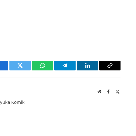
acebook
Twitter
WhatsApp
Telegram
LinkedIn
Copy
Link
Website
Facebook
X
(Twitter)
enyuka Komik