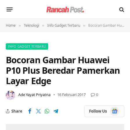
Home
Teknologi
Info Gadget Terbaru
Bocoran Gambar Huawei P10 Plus Beredar Pamerkan Layar Edge
»
»
»
INFO GADGET TERBARU
Bocoran Gambar Huawei
P10 Plus Beredar Pamerkan
Layar Edge
Ade Yayat Priyatna
16 Februari 2017
0
Google
Share
Follow Us
News