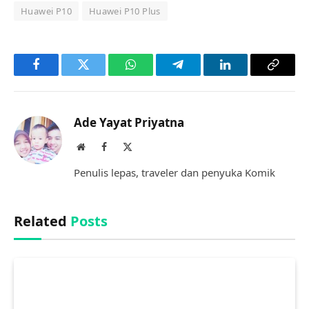
Huawei P10
Huawei P10 Plus
Facebook
Twitter
WhatsApp
Telegram
LinkedIn
Copy
Link
Ade Yayat Priyatna
Website
Facebook
X
(Twitter)
Penulis lepas, traveler dan penyuka Komik
Related
Posts