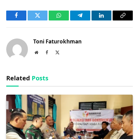
Facebook
Twitter
WhatsApp
Telegram
LinkedIn
Copy
Link
Toni Faturokhman
Website
Facebook
X
(Twitter)
Related
Posts