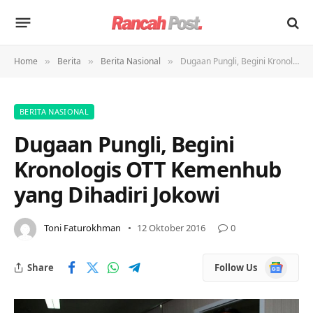
Home
Berita
Berita Nasional
Dugaan Pungli, Begini Kronologis OTT Kemenhub yang Dihadiri Jokowi
»
»
»
BERITA NASIONAL
Dugaan Pungli, Begini
Kronologis OTT Kemenhub
yang Dihadiri Jokowi
Toni Faturokhman
12 Oktober 2016
0
Google
Share
Follow Us
News