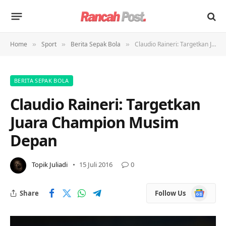
Home
Sport
Berita Sepak Bola
Claudio Raineri: Targetkan Juara Champion Musim Depan
»
»
»
BERITA SEPAK BOLA
Claudio Raineri: Targetkan
Juara Champion Musim
Depan
Topik Juliadi
15 Juli 2016
0
Google
Share
Follow Us
News