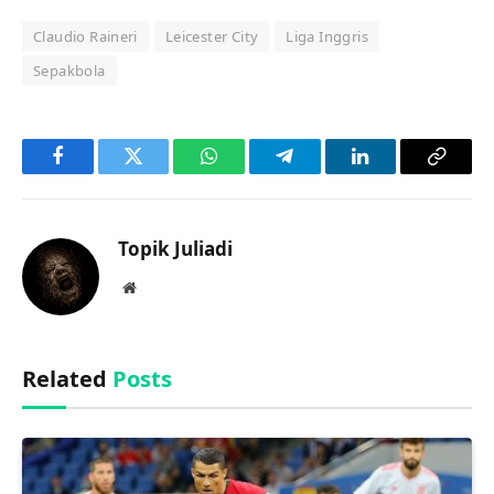
Claudio Raineri
Leicester City
Liga Inggris
Sepakbola
Facebook
Twitter
WhatsApp
Telegram
LinkedIn
Copy
Link
Topik Juliadi
Website
Related
Posts