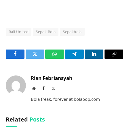
Bali United
Sepak Bola
Sepakbola
Facebook
Twitter
WhatsApp
Telegram
LinkedIn
Copy
Link
Rian Febriansyah
Website
Facebook
X
(Twitter)
Bola freak, forever at bolapop.com
Related
Posts