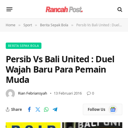
Home
Sport
Berita Sepak Bola
Persib Vs Bali United : Duel Wajah Baru Para Pemain Muda
»
»
»
BERITA SEPAK BOLA
Persib Vs Bali United : Duel
Wajah Baru Para Pemain
Muda
Rian Febriansyah
13 Februari 2016
0
Google
Share
Follow Us
News