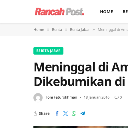
HOME
BE
Home
Berita
Berita Jabar
Meninggal di Ame
»
»
»
BERITA JABAR
Meninggal di Am
Dikebumikan di
Toni Faturokhman
18 Januari 2016
0
Share