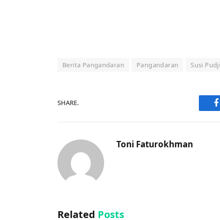
Berita Pangandaran
Pangandaran
Susi Pudj
SHARE.
F
Toni Faturokhman
Related
Posts