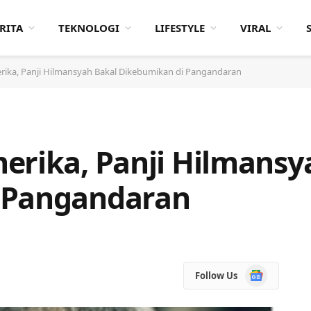
RITA
TEKNOLOGI
LIFESTYLE
VIRAL
rika, Panji Hilmansyah Bakal Dikebumikan di Pangandaran
erika, Panji Hilmansy
 Pangandaran
Google
Follow Us
News