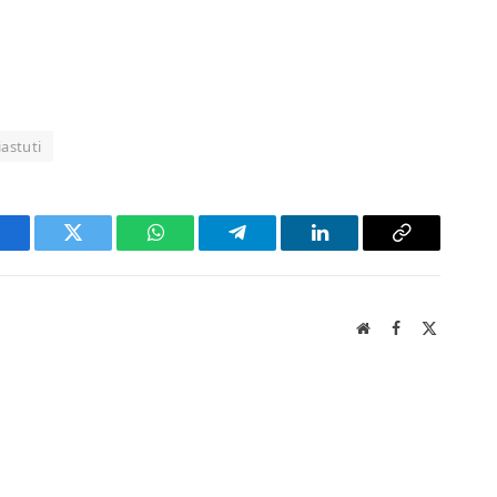
iastuti
acebook
Twitter
WhatsApp
Telegram
LinkedIn
Copy
Link
Website
Facebook
X
(Twitter)