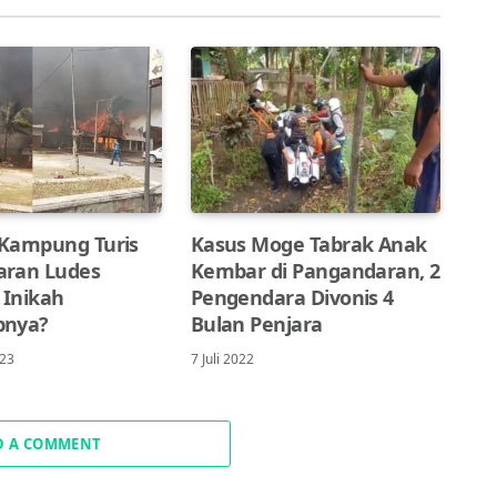
i Kampung Turis
Kasus Moge Tabrak Anak
aran Ludes
Kembar di Pangandaran, 2
 Inikah
Pengendara Divonis 4
bnya?
Bulan Penjara
023
7 Juli 2022
D A COMMENT