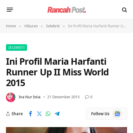
Home
Hiburan
Selebriti
Ini Profil Maria Harfanti Runner Up II Miss World 2015
»
»
»
SELEBRITI
Ini Profil Maria Harfanti
Runner Up II Miss World
2015
Ina Nur Istia
21 Desember 2015
0
Google
Share
Follow Us
News