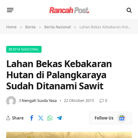
Home
Berita
Berita Nasional
Lahan Bekas Kebakaran Hutan di Palangkaraya Sudah Ditanami Sawit
»
»
»
BERITA NASIONAL
Lahan Bekas Kebakaran
Hutan di Palangkaraya
Sudah Ditanami Sawit
I Nengah Susila Yasa
22 Oktober 2015
0
Google
Share
Follow Us
News