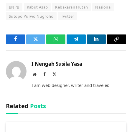
BNPB
Kabut Asap
Kebakaran Hutan
Nasional
Sutopo Purwo Nugroho
Twitter
Facebook
Twitter
WhatsApp
Telegram
LinkedIn
Copy
Link
I Nengah Susila Yasa
Website
Facebook
X
(Twitter)
I am web designer, writer and traveler.
Related
Posts