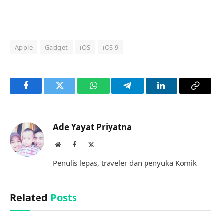
Apple
Gadget
iOS
iOS 9
Facebook
Twitter
WhatsApp
Telegram
LinkedIn
Copy
Link
Ade Yayat Priyatna
Website
Facebook
X
(Twitter)
Penulis lepas, traveler dan penyuka Komik
Related
Posts