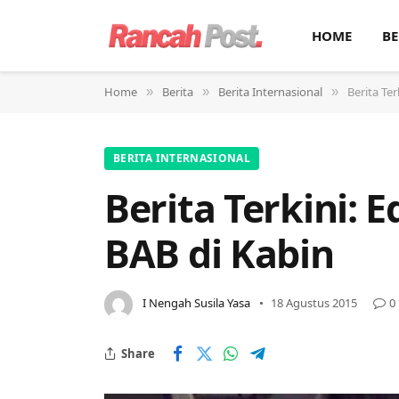
HOME
BE
Home
Berita
Berita Internasional
Berita Te
»
»
»
BERITA INTERNASIONAL
Berita Terkini:
BAB di Kabin
I Nengah Susila Yasa
18 Agustus 2015
0
Share