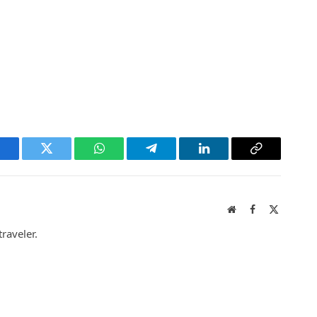
acebook
Twitter
WhatsApp
Telegram
LinkedIn
Copy
Link
Website
Facebook
X
(Twitter)
raveler.