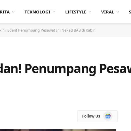
RITA
TEKNOLOGI
LIFESTYLE
VIRAL
rkini: Edan! Penumpang Pesawat Ini Nekad BAB di Kabin
 Edan! Penumpang Pesa
Google
Follow Us
News