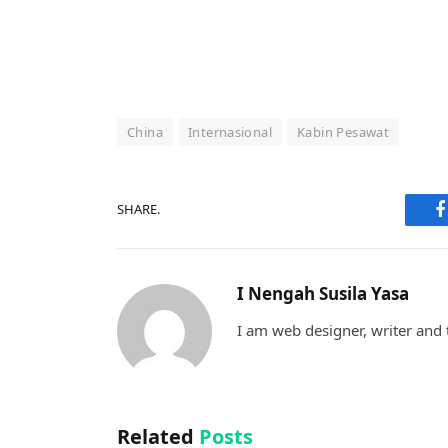
China
Internasional
Kabin Pesawat
SHARE.
F
I Nengah Susila Yasa
I am web designer, writer and t
Related
Posts