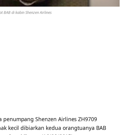
 BAB di kabin Shenzen Airlines
a penumpang Shenzen Airlines ZH9709
ak kecil dibiarkan kedua orangtuanya BAB