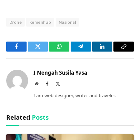
Drone
Kemenhub
Nasional
Facebook
Twitter
WhatsApp
Telegram
LinkedIn
Copy
Link
I Nengah Susila Yasa
Website
Facebook
X
(Twitter)
I am web designer, writer and traveler.
Related
Posts