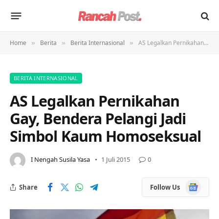
Home
Berita
Berita Internasional
AS Legalkan Pernikahan Gay, Bendera Pelangi Jadi Simbol Kaum Homoseksual
»
»
»
BERITA INTERNASIONAL
AS Legalkan Pernikahan
Gay, Bendera Pelangi Jadi
Simbol Kaum Homoseksual
I Nengah Susila Yasa
1 Juli 2015
0
Google
Share
Follow Us
News