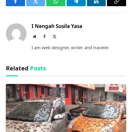
Facebook
Twitter
WhatsApp
Telegram
LinkedIn
Copy
Link
I Nengah Susila Yasa
Website
Facebook
X
(Twitter)
I am web designer, writer and traveler.
Related
Posts