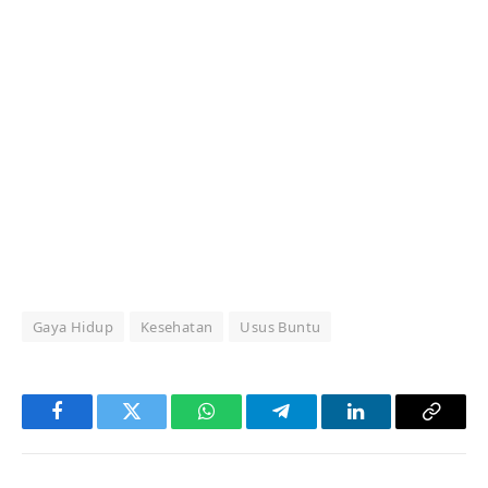
Gaya Hidup
Kesehatan
Usus Buntu
Facebook
Twitter
WhatsApp
Telegram
LinkedIn
Copy
Link