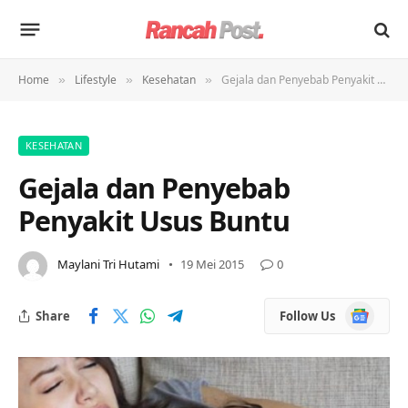
Home
Lifestyle
Kesehatan
Gejala dan Penyebab Penyakit Usus Buntu
»
»
»
KESEHATAN
Gejala dan Penyebab
Penyakit Usus Buntu
Maylani Tri Hutami
19 Mei 2015
0
Google
Share
Follow Us
News