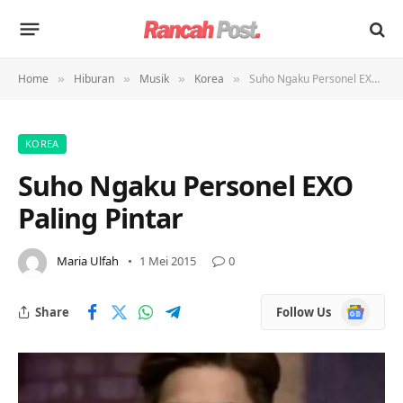
Home
Hiburan
Musik
Korea
Suho Ngaku Personel EXO Paling Pintar
»
»
»
»
KOREA
Suho Ngaku Personel EXO
Paling Pintar
Maria Ulfah
1 Mei 2015
0
Google
Share
Follow Us
News