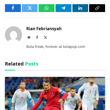
Facebook
Twitter
WhatsApp
Telegram
LinkedIn
Copy
Link
Rian Febriansyah
Website
Facebook
X
(Twitter)
Bola freak, forever at bolapop.com
Related
Posts