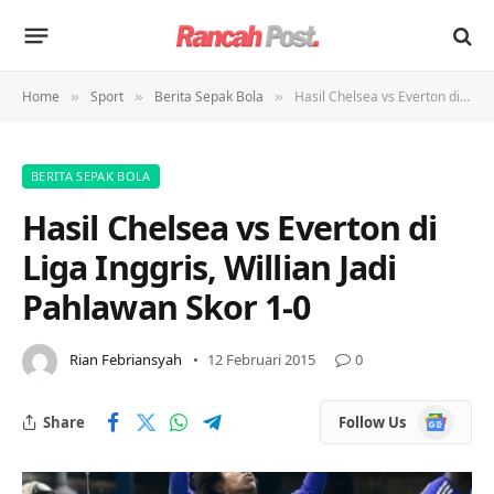
Home
Sport
Berita Sepak Bola
Hasil Chelsea vs Everton di Liga Inggris, Willian Jadi Pahlawan Skor 1-0
»
»
»
BERITA SEPAK BOLA
Hasil Chelsea vs Everton di
Liga Inggris, Willian Jadi
Pahlawan Skor 1-0
Rian Febriansyah
12 Februari 2015
0
Google
Share
Follow Us
News