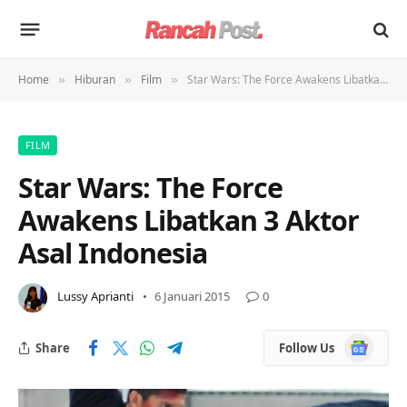
Home
Hiburan
Film
Star Wars: The Force Awakens Libatkan 3 Aktor Asal Indonesia
»
»
»
FILM
Star Wars: The Force
Awakens Libatkan 3 Aktor
Asal Indonesia
Lussy Aprianti
6 Januari 2015
0
Google
Share
Follow Us
News