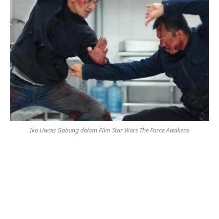
Iko Uwais Gabung dalam FIlm Star Wars The Force Awakens