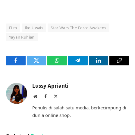
Film
Iko Uwais
Star Wars The Force Awakens
Yayan Ruhian
Facebook
Twitter
WhatsApp
Telegram
LinkedIn
Copy
Link
Lussy Aprianti
Website
Facebook
X
(Twitter)
Penulis di salah satu media, berkecimpung di
dunia online shop.