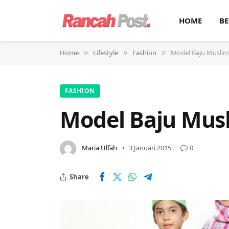
HOME
BE
Home
Lifestyle
Fashion
Model Baju Muslim
»
»
»
FASHION
Model Baju Mus
Maria Ulfah
3 Januari 2015
0
Share