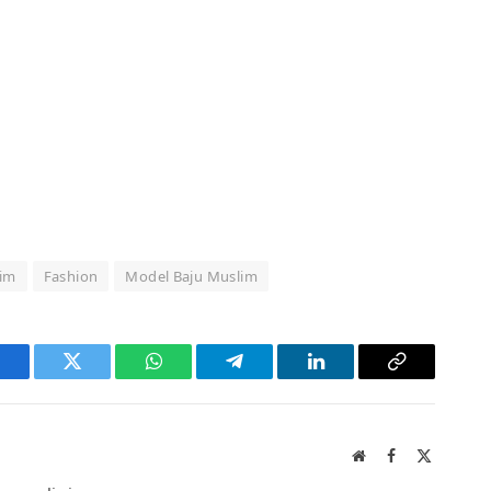
im
Fashion
Model Baju Muslim
acebook
Twitter
WhatsApp
Telegram
LinkedIn
Copy
Link
Website
Facebook
X
(Twitter)