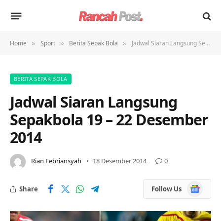
Home
Sport
Berita Sepak Bola
Jadwal Siaran Langsung Sepakbola 19 – 22 Desember 2014
»
»
»
BERITA SEPAK BOLA
Jadwal Siaran Langsung
Sepakbola 19 – 22 Desember
2014
Rian Febriansyah
18 Desember 2014
0
Google
Share
Follow Us
News