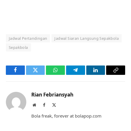
Jadwal Pertandingan
Jadwal Siaran Langsung Sepakbola
Sepakbola
Facebook
Twitter
WhatsApp
Telegram
LinkedIn
Copy
Link
Rian Febriansyah
Website
Facebook
X
(Twitter)
Bola freak, forever at bolapop.com