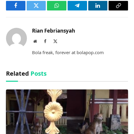
Facebook
Twitter
WhatsApp
Telegram
LinkedIn
Copy
Link
Rian Febriansyah
Website
Facebook
X
(Twitter)
Bola freak, forever at bolapop.com
Related
Posts