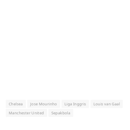
Chelsea
Jose Mourinho
Liga Inggris
Louis van Gaal
Manchester United
Sepakbola