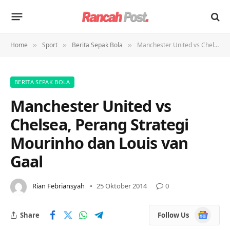
Home
Sport
Berita Sepak Bola
Manchester United vs Chelsea, Perang Strategi Mourinho dan Louis van Gaal
»
»
»
BERITA SEPAK BOLA
Manchester United vs
Chelsea, Perang Strategi
Mourinho dan Louis van
Gaal
Rian Febriansyah
25 Oktober 2014
0
Google
Share
Follow Us
News