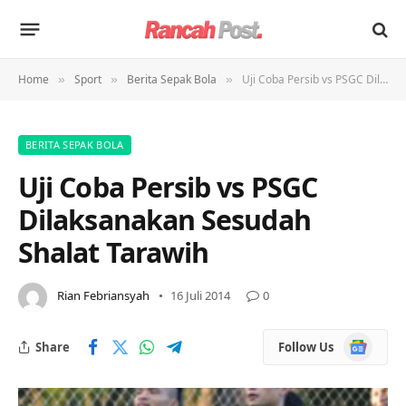
Home
Sport
Berita Sepak Bola
Uji Coba Persib vs PSGC Dilaksanakan Sesudah Shalat Tarawih
»
»
»
BERITA SEPAK BOLA
Uji Coba Persib vs PSGC
Dilaksanakan Sesudah
Shalat Tarawih
Rian Febriansyah
16 Juli 2014
0
Google
Share
Follow Us
News