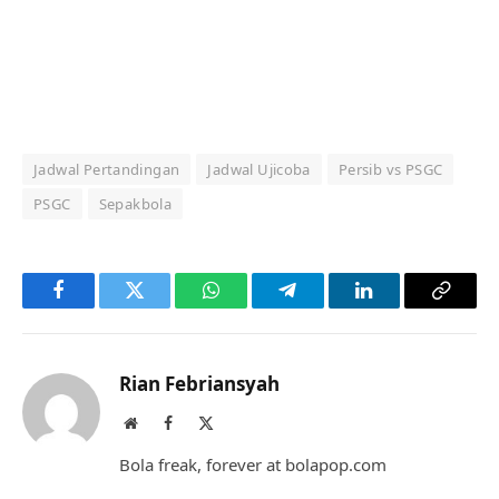
Jadwal Pertandingan
Jadwal Ujicoba
Persib vs PSGC
PSGC
Sepakbola
Facebook
Twitter
WhatsApp
Telegram
LinkedIn
Copy
Link
Rian Febriansyah
Website
Facebook
X
(Twitter)
Bola freak, forever at bolapop.com